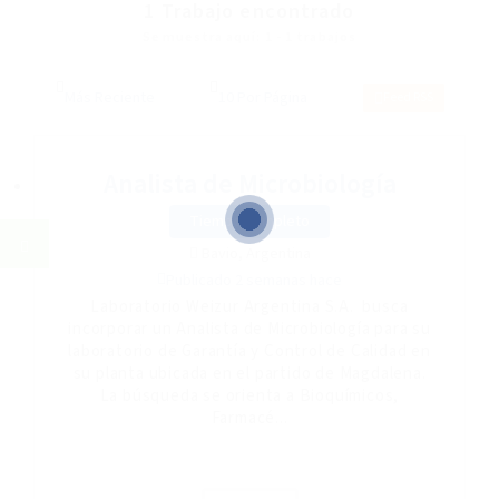
1
Trabajo encontrado
Se muestra aquí: 1 - 1 trabajos
Feed RSS
Analista de Microbiología
Tiempo completo
Bavio, Argentina
Publicado 2 semanas hace
Laboratorio Weizur Argentina S.A. busca
incorporar un Analista de Microbiología para su
laboratorio de Garantía y Control de Calidad en
su planta ubicada en el partido de Magdalena.
La búsqueda se orienta a Bioquímicos,
Farmacé...