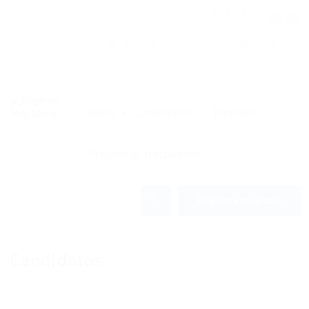
(02221) 45 3373
Brenan 970, Magdalena, Buenos
Aires
Inicio
Candidatos
Empleos
Preguntas frecuentes
0
Regístrate Gratis
Candidatos