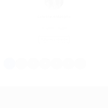
Celeste Aldasoro
Magdalena, Argentina
Guardar Candidato
1
2
3
4
5
6