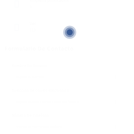
Empleos publicados
0
Ver
113
Formulario De Contacto
Nombre De Usuario:
Dirección de correo electrónico:
Número De Teléfono: