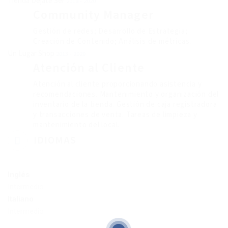
Tienda Dejate Ser
2018 - 2020
Community Manager
Gestión de redes; Desarrollo de Estrategia;
Creación de Contenido; Análisis de métricas.
Un Lugar Shop
2013 - 2020
Atención al Cliente
Atención al cliente proporcionando asistencia y
recomendaciones. Mantenimiento y organización del
inventario de la tienda. Gestión de caja registradora
y transacciones de venta. Tareas de limpieza y
mantenimiento del local.
IDIOMAS
Inglés
Intermedio
Italiano
Intermedio