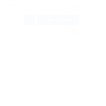
, Buenos Aires
(02221) 45 3373
0
s
Regístrate Gratis