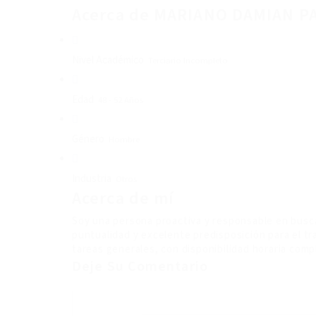
Acerca de MARIANO DAMIAN P
Nivel Académico
Terciario Incompleto
Edad
48 - 52 Años
Género
Hombre
Industria
Otros
Acerca de mí
Soy una persona proactiva y responsable en busca
puntualidad y excelente predisposición para el tr
tareas generales, con disponibilidad horaria comp
Deje Su Comentario