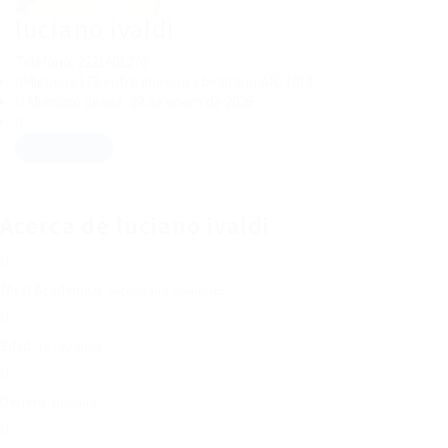
luciano ivaldi
Teléfono: 2221401270
Miguens 173 entre moreno y belgrano AR, 1913
Miembro desde, 29 de enero de 2026
Descargar CV
Acerca de luciano ivaldi
Nivel Académico
Secundario Completo
Edad
18 - 22 Años
Género
Hombre