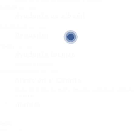
Atención al cliente; producción y limpieza.
Particular
2024 - 2024
Ayudante de albañil
Supermercado
2024 - 2024
Repositor
Fiberfly
2022 - 2022
Ayudante técnico
Ayudante técnico.
Universo Septiembre
2021 - 2021
Atención al Cliente
Atención al cliente; mantenimiento, cuidado de animales
y plantas.
IDIOMAS
Inglés
Principiante