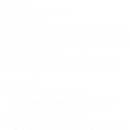
Industria
Otros
¿Posee certificado de discapacidad?
No
Acerca de mí
Hola,me llamo Luciano,estoy en búsqueda de trabajo ya que
alquilo y vivo solo,me encantaría tener un trabajo registrado ya
que sino no podré seguir alquilando,me desempeño muy bien en
los trabajos que hago le pongo dedicación y esmero.
Habilidades
Atención al Cliente Cuidado de perosnas Despostaje Jardinería
Pintura
Educación
Escuela de Educación Secundaria n°1
2022 - 2023
Escuela Secundaria (6to año) -
Bachiller en Economía
Escuela de Educación Técnica n°1 Magdalena
2017 - 2021
Escuela Secundaria - de 1ro a 5to